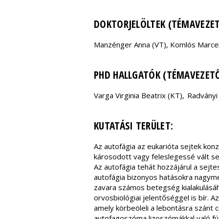
DOKTORJELÖLTEK (TÉMAVEZE
Manzénger Anna (VT), Komlós Marcell 
PHD HALLGATÓK (TÉMAVEZET
Varga Virginia Beatrix (KT), Radvány
KUTATÁSI TERÜLET:
Az autofágia az eukarióta sejtek kon
károsodott vagy feleslegessé vált se
Az autofágia tehát hozzájárul a sejte
autofágia bizonyos hatásokra nagymé
zavara számos betegség kialakulásáh
orvosbiológiai jelentőséggel is bír.
amely körbeöleli a lebontásra szánt 
autofagoszóma lizoszómákkal való fú