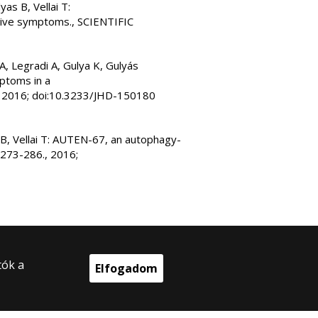
as B, Vellai T:
tive symptoms., SCIENTIFIC
A, Legradi A, Gulya K, Gulyás
ptoms in a
, 2016; doi:10.3233/JHD-150180
 B, Vellai T: AUTEN-67, an autophagy-
 273-286., 2016;
tók a
Elfogadom
025 Eötvös Loránd Tudományegyetem
en jog fenntartva.
 Budapest, Egyetem tér 1–3.