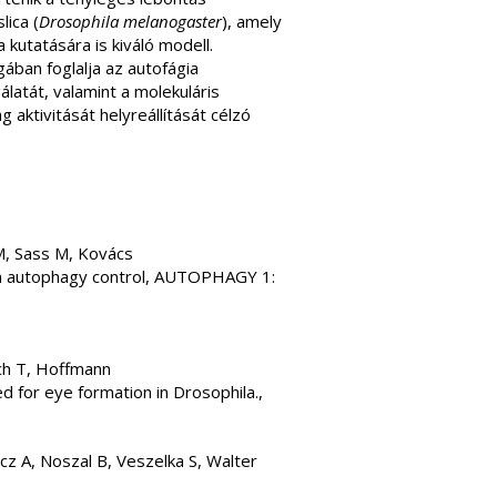
lica (
Drosophila melanogaster
), amely
kutatására is kiváló modell.
ában foglalja az autofágia
atát, valamint a molekuláris
ktivitását helyreállítását célzó
 M, Sass M, Kovács
s in autophagy control, AUTOPHAGY 1:
ich T, Hoffmann
ed for eye formation in Drosophila.,
cz A, Noszal B, Veszelka S, Walter