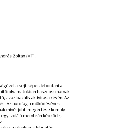
 András Zoltán (VT),
égével a sejt képes lebontani a
építőfolyamatokban hasznosulhatnak.
ű, azaz bazális aktivitása révén. Az
ezés. Az autofágia működésének
ának minél jobb megértése komoly
n egy izoláló membrán képződik,
z
ténik a tényleges lebontás