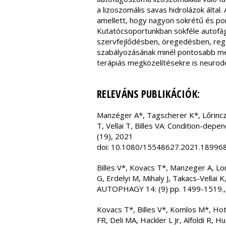
a lizoszomális savas hidrolázok által
amellett, hogy nagyon sokrétű és pon
Kutatócsoportunkban sokféle autofág
szervfejlődésben, öregedésben, rege
szabályozásának minél pontosabb megi
terápiás megközelítésekre is neur
RELEVÁNS PUBLIKÁCIÓK:
Manzéger A*, Tagscherer K*, Lőrincz 
T, Vellai T, Billes VA: Condition-de
(19), 2021
doi: 10.1080/15548627.2021.18996
Billes V*, Kovacs T*, Manzeger A, Lo
G, Erdelyi M, Mihaly J, Takacs-Vellai 
AUTOPHAGY 14: (9) pp. 1499-1519.
Kovacs T*, Billes V*, Komlos M*, Hotz
FR, Deli MA, Hackler L Jr, Alfoldi R, H