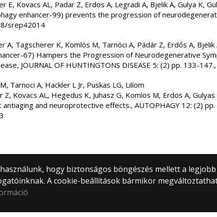
r E, Kovacs AL, Padar Z, Erdos A, Legradi A, Bjelik A, Gulya K, Guly
hagy enhancer-99) prevents the progression of neurodegenera
038/srep42014
r A, Tagscherer K, Komlós M, Tarnóci A, Pádár Z, Erdős A, Bjelik 
nhancer-67) Hampers the Progression of Neurodegenerative Sym
Disease, JOURNAL OF HUNTINGTONS DISEASE 5: (2) pp. 133-147.
M, Tarnoci A, Hackler L Jr, Puskas LG, Liliom
ar Z, Kovacs AL, Hegedus K, Juhasz G, Komlos M, Erdos A, Gulyas
t antiaging and neuroprotective effects., AUTOPHAGY 12: (2) pp.
23
) használunk, hogy biztonságos böngészés mellett a legjobb
ogatóinknak. A cookie-beállítások bármikor megváltoztatha
formáció
Canvas
© 2
Neptun
Mind
Outlook
1053