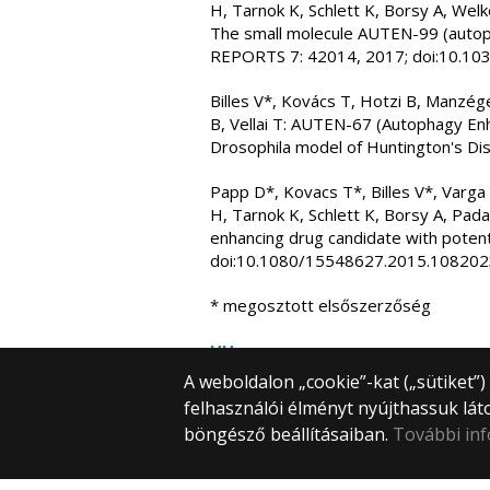
H, Tarnok K, Schlett K, Borsy A, Welke
The small molecule AUTEN-99 (autop
REPORTS 7: 42014, 2017; doi:10.1
Billes V*, Kovács T, Hotzi B, Manzége
B, Vellai T: AUTEN-67 (Autophagy E
Drosophila model of Huntington's 
Papp D*, Kovacs T*, Billes V*, Varga 
H, Tarnok K, Schlett K, Borsy A, Pad
enhancing drug candidate with poten
doi:10.1080/15548627.2015.10820
* megosztott elsőszerzőség
HU
A weboldalon „cookie”-kat („sütiket”
felhasználói élményt nyújthassuk lát
böngésző beállításaiban.
További in
Biológiai Intézet
Természet Tudományi Kar
ELTE