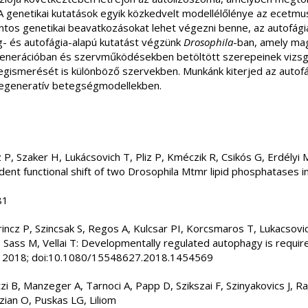
. A genetikai kutatások egyik közkedvelt modellélőlénye az ecetmus
tos genetikai beavatkozásokat lehet végezni benne, az autofágia 
- és autofágia-alapú kutatást végzünk
Drosophila
-ban, amely mag
nerációban és szervműködésekben betöltött szerepeinek vizsgál
smerését is különböző szervekben. Munkánk kiterjed az autofág a
odegeneratív betegségmodellekben.
P, Szaker H, Lukácsovich T, Pliz P, Kméczik R, Csikós G, Erdélyi
pendent functional shift of two Drosophila Mtmr lipid phosphatase
81
rincz P, Szincsak S, Regos A, Kulcsar PI, Korcsmaros T, Lukacsov
K, Sass M, Vellai T: Developmentally regulated autophagy is requir
, 2018; doi:10.1080/15548627.2018.1454569
i B, Manzeger A, Tarnoci A, Papp D, Szikszai F, Szinyakovics J, Ra
uzian O, Puskas LG, Liliom