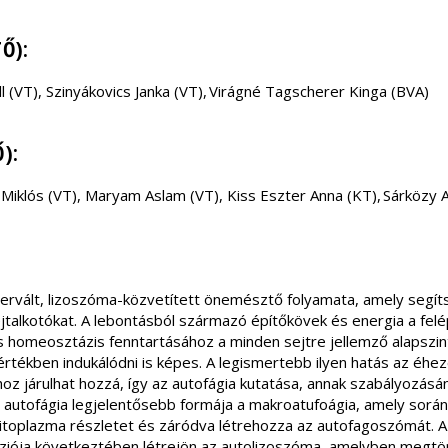
TŐ):
(VT), Szinyákovics Janka (VT), Virágné Tagscherer Kinga (BVA)
Ő):
i Miklós (VT), Maryam Aslam (VT), Kiss Eszter Anna (KT), Sárközy
zervált, lizoszóma-közvetített önemésztő folyamata, amely segíts
jtalkotókat. A lebontásból származó építőkövek és energia a fel
s homeosztázis fenntartásához a minden sejtre jellemző alapszint
rtékben indukálódni is képes. A legismertebb ilyen hatás az éh
oz járulhat hozzá, így az autofágia kutatása, annak szabályozás
 Az autofágia legjelentősebb formája a makroatufoágia, amely sorá
citoplazma részletet és záródva létrehozza az autofagoszómát. A
ziója következtében létrejön az autolizoszóma, amelyben megtör