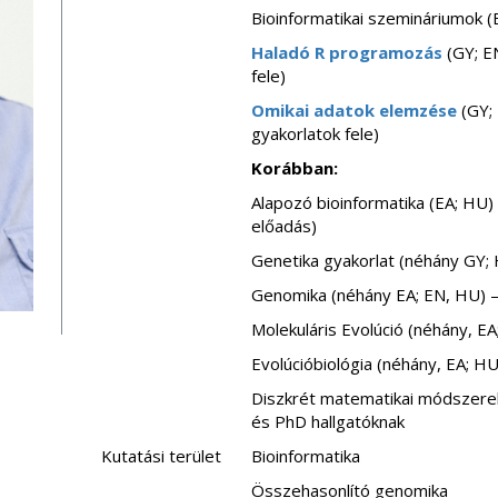
Bioinformatikai szemináriumok (
Haladó R programozás
(GY; EN
fele)
Omikai adatok elemzése
(GY; 
gyakorlatok fele)
Korábban:
Alapozó bioinformatika (EA; HU) 
előadás)
Genetika gyakorlat (néhány GY; 
Genomika (néhány EA; EN, HU) –
Molekuláris Evolúció (néhány, EA
Evolúcióbiológia (néhány, EA; HU
Diszkrét matematikai módszerek
és PhD hallgatóknak
Kutatási terület
Bioinformatika
Összehasonlító genomika