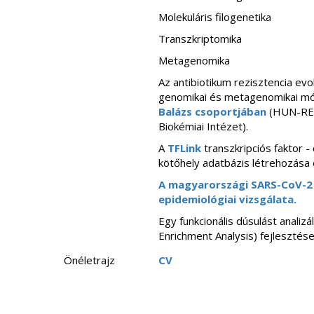
Molekuláris filogenetika
Transzkriptomika
Metagenomika
Az antibiotikum rezisztencia evo
genomikai és metagenomikai mó
Balázs csoportjában
(HUN-REN,
Biokémiai Intézet).
A
TFLink
transzkripciós faktor -
kötőhely adatbázis létrehozása 
A magyarországi SARS-CoV-2
epidemiológiai vizsgálata.
Egy funkcionális dúsulást analiz
Enrichment Analysis) fejlesztése
Önéletrajz
CV