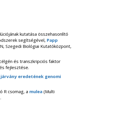
lúciójának kutatása összehasonlító
dszerek segítségével,
Papp
 Szegedi Biológiai Kutatóközpont,
 célgén és transzkripciós faktor
és fejlesztése.
 járvány eredetének genomi
áló R csomag, a
mulea
(Multi
.