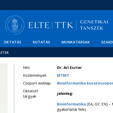
Események
ELTE a
Hírek
sajtóban
OKTATÁS
KUTATÁS
MUNKATÁRSAK
SZAK
SZTER
Név
Dr. Ari Eszter
Közlemények
MTMT
Csoport weblap
Bioinformatika kutatócsopo
Oktatott
Jelenleg:
tárgyak
Bioinformatika
(EA, GY; EN) – 
gyakorlatok fele)