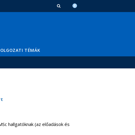
DOLGOZATI TÉMÁK
rt
MSc hallgatóknak (az előadások és