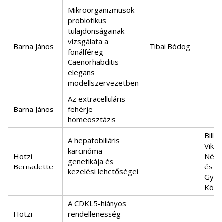
Mikroorganizmusok
probiotikus
tulajdonságainak
vizsgálata a
Barna János
Tibai Bódog
fonálféreg
Caenorhabditis
elegans
modellszervezetben
Az extracelluláris
Barna János
fehérje
homeosztázis
Billes
A hepatobiliáris
Vikt
karcinóma
Hotzi
Népe
genetikája és
Bernadette
és
kezelési lehetőségei
Gyóg
Közp
A CDKL5-hiányos
Hotzi
rendellenesség