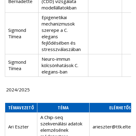
Bernadette
(CDD) vizsgálata
modellállatokban
Epigenetikai
mechanizmusok
Sigmond
szerepe a C.
Tímea
elegans
fejlődésében és
stresszválaszában
Neuro-immun
Sigmond
kölcsönhatások C.
Tímea
elegans-ban
2024/2025
TÉMAVEZETŐ
TÉMA
ELÉRHETŐSÉ
A Chip-seq
szekvenálási adatok
Ari Eszter
arieszter@ttk.elte.h
elemzésének