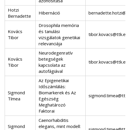
azonosítása
Hotzi
Hibernáció
bernadette.hotzi@ttk
Bernadette
Drosophila memória
Kovács
és tanulási
tibor.kovacs@ttk.elt
Tibor
vizsgálatok genetikai
relevanciája
Neurodegenratív
Kovács
betegségek
tibor.kovacs@ttk.elt
Tibor
kapcsolata az
autofágiával
Az Epigenetikai
Időszámlálás:
Sigmond
Biomarkerek és Az
sigmond.timea@ttk.e
Tímea
Egészség
Meghatározó
Faktorai
Caenorhabditis
Sigmond
elegans, mint modell:
sigmond.timea@ttk.e