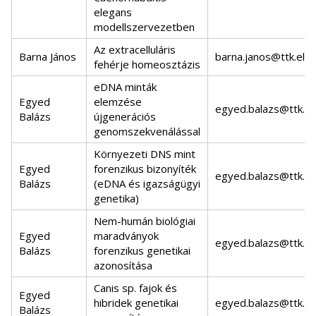
elegans
modellszervezetben
Az extracelluláris
Barna János
barna.janos@ttk.elte
fehérje homeosztázis
eDNA minták
Egyed
elemzése
egyed.balazs@ttk.el
Balázs
újgenerációs
genomszekvenálással
Környezeti DNS mint
Egyed
forenzikus bizonyíték
egyed.balazs@ttk.el
Balázs
(eDNA és igazságügyi
genetika)
Nem-humán biológiai
Egyed
maradványok
egyed.balazs@ttk.el
Balázs
forenzikus genetikai
azonosítása
Canis sp. fajok és
Egyed
hibridek genetikai
egyed.balazs@ttk.el
Balázs