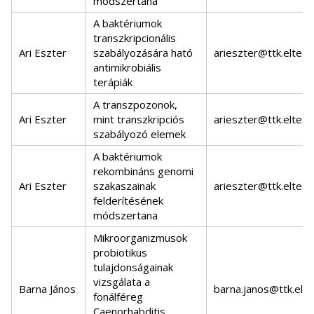
módszertana
A baktériumok
transzkripcionális
Ari Eszter
szabályozására ható
arieszter@ttk.elte.h
antimikrobiális
terápiák
A transzpozonok,
Ari Eszter
mint transzkripciós
arieszter@ttk.elte.h
szabályozó elemek
A baktériumok
rekombináns genomi
Ari Eszter
szakaszainak
arieszter@ttk.elte.h
felderítésének
módszertana
Mikroorganizmusok
probiotikus
tulajdonságainak
vizsgálata a
Barna János
barna.janos@ttk.elte
fonálféreg
Caenorhabditis