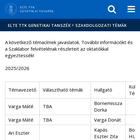
Események
ELTE a
Hírek
sajtóban
>
ELTE TTK GENETIKAI TANSZÉK
SZAKDOLGOZATI TÉMÁK
A következő témacímek javaslatok. További információkt és
a Szaklabor felvételénak részleteit az oktatókkal
egyeztessék!
2025/2026
Küls
Témavezető
Választható témák
Hallgató
Téma
Bornemissza
Varga Máté
TBA
Dorka
Varga Máté
TBA
Varga Donát
Kapás
Boro
Ari Eszter
Eszter Zita
HUN-