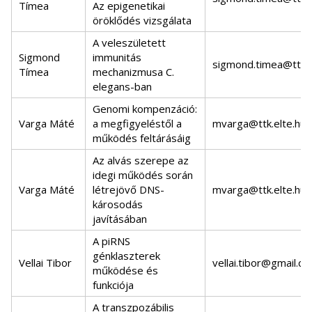
Tímea
Az epigenetikai
öröklődés vizsgálata
A veleszületett
Sigmond
immunitás
sigmond.timea@ttk.e
Tímea
mechanizmusa C.
elegans-ban
Genomi kompenzáció:
Varga Máté
a megfigyeléstől a
mvarga@ttk.elte.hu
működés feltárásáig
Az alvás szerepe az
idegi működés során
Varga Máté
létrejövő DNS-
mvarga@ttk.elte.hu
károsodás
javításában
A piRNS
génklaszterek
Vellai Tibor
vellai.tibor@gmail.c
működése és
funkciója
A transzpozábilis